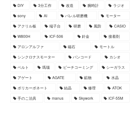
DIY
3分工作
改造
腕時計
ラジオ
sony
AI
バレル研磨機
モーター
アクリル板
端子台
研磨
風防
CASIO
W800H
ICF-506
針金
接着剤
アロンアルファ
磁石
モートル
シンクロナスモーター
バンコード
カシオ
ベルト
瑪瑙
ビーチコーミング
シーガラス
アゲート
AGATE
鉱物
水晶
ポリカーボネート
結晶
修理
ATOK
手のこ治具
manus
Skywork
ICF-55M