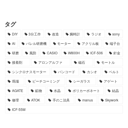
タグ
DIY
3分工作
改造
腕時計
ラジオ
sony
AI
バレル研磨機
モーター
アクリル板
端子台
研磨
風防
CASIO
W800H
ICF-506
針金
接着剤
アロンアルファ
磁石
モートル
シンクロナスモーター
バンコード
カシオ
ベルト
瑪瑙
ビーチコーミング
シーガラス
アゲート
AGATE
鉱物
水晶
ポリカーボネート
結晶
修理
ATOK
手のこ治具
manus
Skywork
ICF-55M